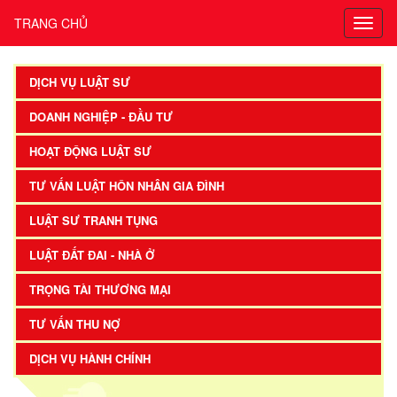
TRANG CHỦ
DỊCH VỤ LUẬT SƯ
DOANH NGHIỆP - ĐẦU TƯ
HOẠT ĐỘNG LUẬT SƯ
TƯ VẤN LUẬT HÔN NHÂN GIA ĐÌNH
LUẬT SƯ TRANH TỤNG
LUẬT ĐẤT ĐAI - NHÀ Ở
TRỌNG TÀI THƯƠNG MẠI
TƯ VẤN THU NỢ
DỊCH VỤ HÀNH CHÍNH