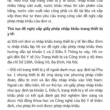
hệ. Nếu một loại trang thiết bị y tế được nhập khẩu của
nhiều hãng sản xuất, nước khác nhau thì sản phẩm của
hãng, nước sản xuất nào cũng phải có đủ tài liệu và sắp
xếp theo thứ tự theo yêu cầu trong công văn đề nghị cấp
phép nhập khẩu của đơn vị.
Thủ tục đề nghị cấp giấy phép nhập khẩu trang thiết bị
y tế:
a) Đối với đơn vị nhập khẩu trang thiết bị y tế lần đầu: Đơn
vị nhập khẩu lập hồ sơ đề nghị cấp phép nhập khẩu theo
hướng dẫn tại khoản 1 và 2 Điều 5 Thông tư này. Hồ sơ
gửi đến Bộ Y tế (Vụ Trang thiết bị và Công trình y tế) theo
địa chỉ Số 138A, Giảng Võ, Ba Đình, Hà Nội.
– Đối với trang thiết bị y tế ngoài danh mục quy định tại Phụ
lục 1 nhưng thiết bị đó ứng dụng các phương pháp chẩn
đoán, điều trị mới và lần đầu nhập khẩu vào Việt Nam:
Ngoài các điều kiện, hồ sơ thủ tục xin giấy phép nhập khẩu
như quy định tại khoản 1, Điều 5, trang thiết bị y tế xin nhập
khẩu phải có kết quả đánh giá thử nghiệm lâm sàng và
được Hội đồng Khoa học và Công nghệ của Bộ Y tế thẩm
định, cho phép thì mới được phép nhập khẩu.