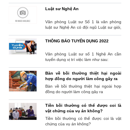
làm rõ
Luật sư Nghệ An
Văn phòng Luật sư Số 1 là văn phòng
luật sư Nghệ An có đội ngũ Luật sư giỏi,
nhiều năm kinh nghiệm, đã từng giải
quyết nhiều vụ án đem lại hiệu quả cao
THÔNG BÁO TUYỂN DỤNG 2022
cho thân chủ. Mọi chi tiết liên hệ Văn
phòng Luật sư số 1 – Hotline:
Văn phòng Luật sư số 1 Nghệ An cần
091.234.1585 (Ls Nguyễn Quang Hảo)
tuyển dụng vị trí việc làm như sau:
Bàn về bồi thường thiệt hại ngoài
hợp đồng do người làm công gây ra
Bàn về bồi thường thiệt hại ngoài hợp
đồng do người làm công gây ra
Tiền bồi thường có thể được coi là
vật chứng của vụ án không?
Tiền bồi thường có thể được coi là vật
chứng của vụ án không?