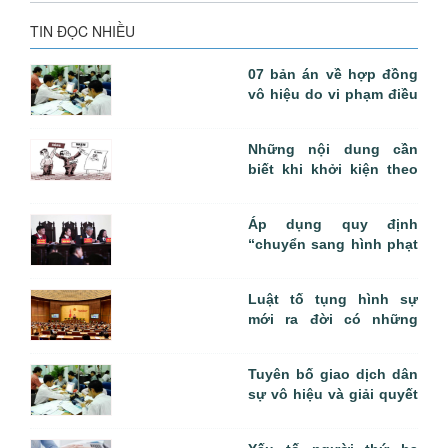
TIN ĐỌC NHIỀU
07 bản án về hợp đồng
vô hiệu do vi phạm điều
cấm của pháp luật
Những nội dung cần
biết khi khởi kiện theo
Bộ luật tố tụng dân sự
năm 2015
Áp dụng quy định
“chuyển sang hình phạt
khác thuộc loại nhẹ
hơn” ở Điều 54 BLHS
Luật tố tụng hình sự
như thế nào cho đúng?
mới ra đời có những
điểm mới nào ?
Tuyên bố giao dịch dân
sự vô hiệu và giải quyết
hậu quả giao dịch dân
sự vô hiệu