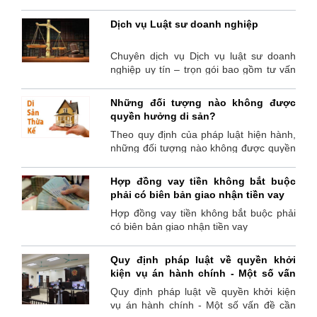
tạo chuyên nghiệp. đã từng giải quyết
nhiều vụ án trong nhiều lĩnh vực. Mọi chi
Dịch vụ Luật sư doanh nghiệp
tiết liên hệ văn phòng Luật sư số 1 Nghệ
An - 091.234.1585 Luật sư Nguyễn
Chuyên dịch vụ Dịch vụ luật sư doanh
Quang Hảo
nghiệp uy tín – trọn gói bao gồm tư vấn
pháp luật và thực hiện các dịch vụ kế
toán thuế - BHXH – Lao động – Hành
Những đối tượng nào không được
chính – giấy phép con – kiểm tra tư vấn
quyền hưởng di sản?
hợp đồng,… Đội ngũ Luật sư nhiều năm
Theo quy định của pháp luật hiện hành,
kinh nghiệm trong hoạt động tư vấn và
những đối tượng nào không được quyền
giải quyết các vướng mắc liên quan đến
hưởng di sản?
yêu cầu Dịch vụ luật sư doanh nghiệp
Hợp đồng vay tiền không bắt buộc
phải có biên bản giao nhận tiền vay
Hợp đồng vay tiền không bắt buộc phải
có biên bản giao nhận tiền vay
Quy định pháp luật về quyền khởi
kiện vụ án hành chính - Một số vấn
đề cần làm rõ
Quy định pháp luật về quyền khởi kiện
vụ án hành chính - Một số vấn đề cần