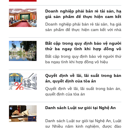
thành công!
đối tác và Gia đình năm mới An khang-
Thịnh Vượng- Vạn sự thành công!
Doanh nghiệp phải bán rẻ tài sản, hạ
giá sản phẩm để thực hiện cam kết
với nhà đầu tư trái phiếu
Doanh nghiệp phải bán rẻ tài sản, hạ giá
sản phẩm để thực hiện cam kết với nhà
đầu tư trái phiếu
Bất cập trong quy định bảo vệ người
thứ ba ngay tình khi hợp đồng vô
hiệu
Bất cập trong quy định bảo vệ người thứ
ba ngay tình khi hợp đồng vô hiệu
Quyết định về lãi, lãi suất trong bản
án, quyết định của tòa án
Quyết định về lãi, lãi suất trong bản án,
quyết định của tòa án
Danh sách Luật sư giỏi tại Nghệ An
Danh sách Luật sư giỏi tại Nghệ An, Luật
sư Nhiều năm kinh nghiệm, được đào