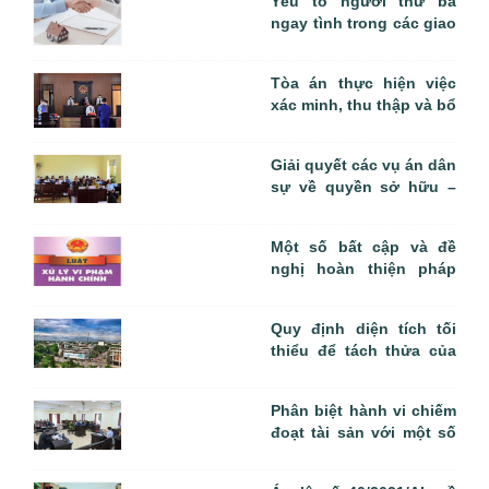
Yếu tố người thứ ba
ngay tình trong các giao
dịch và 06 bản án liên
quan
Tòa án thực hiện việc
xác minh, thu thập và bổ
sung chứng cứ trong
quá trình xem xét lại bản
Giải quyết các vụ án dân
án, quyết định của Tòa
sự về quyền sở hữu –
án đã có hiệu lực pháp
Sai sót cần rút kinh
luật
nghiệm
Một số bất cập và đề
nghị hoàn thiện pháp
luật tố tụng hành chính
Quy định diện tích tối
thiểu để tách thửa của
UBND cấp tỉnh đối với
quyết định của Tòa án
Phân biệt hành vi chiếm
đoạt tài sản với một số
hành vi khác trong
BLHS 2015