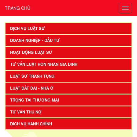
TRANG CHỦ
DỊCH VỤ LUẬT SƯ
DOANH NGHIỆP - ĐẦU TƯ
HOẠT ĐỘNG LUẬT SƯ
TƯ VẤN LUẬT HÔN NHÂN GIA ĐÌNH
LUẬT SƯ TRANH TỤNG
LUẬT ĐẤT ĐAI - NHÀ Ở
TRỌNG TÀI THƯƠNG MẠI
TƯ VẤN THU NỢ
DỊCH VỤ HÀNH CHÍNH