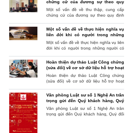
chứng cứ của đương sự theo quy
định của Bộ luật Tố tụng dân sự và
Một số vấn đề về thu thập, cung cấp
đề xuất, kiến nghị
chứng cứ của đương sự theo quy định
của Bộ luật Tố tụng dân sự và đề xuất,
kiến nghị
Một số vấn đề về thực hiện nghĩa vụ
liên đới khi có người trong những
người có nghĩa vụ chết theo quy định
Một số vấn đề về thực hiện nghĩa vụ liên
của BLDS 2015
đới khi có người trong những người có
nghĩa vụ chết theo quy định của BLDS
2015
Hoàn thiện dự thảo Luật Công chứng
(sửa đổi) về cơ sở dữ liệu hỗ trợ hoạt
động công chứng
Hoàn thiện dự thảo Luật Công chứng
(sửa đổi) về cơ sở dữ liệu hỗ trợ hoạt
động công chứng
Văn phòng Luật sư số 1 Nghệ An trân
trọng gửi đến Quý khách hàng, Quý
đối tác lịch Nghỉ Tết Nguyên đán Giáp
Văn phòng Luật sư số 1 Nghệ An trân
Thìn năm 2024. Văn phòng Luật sư số
trọng gửi đến Quý khách hàng, Quý đối
1 Nghệ An kính chúc Quý khách
tác lịch Nghỉ Tết Nguyên đán Giáp Thìn
hàng, Quý đối tác và Gia đình năm
năm 2024. Văn phòng Luật sư số 1
mới An khang- Thịnh Vượng- Vạn sự
Nghệ An kính chúc Quý khách hàng, Quý