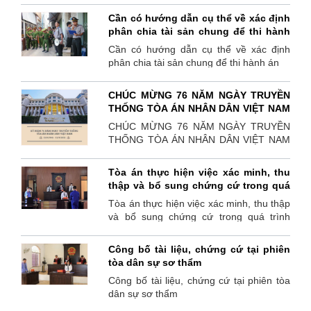
Cần có hướng dẫn cụ thể về xác định
phân chia tài sản chung để thi hành
án
Cần có hướng dẫn cụ thể về xác định
phân chia tài sản chung để thi hành án
CHÚC MỪNG 76 NĂM NGÀY TRUYỀN
THỐNG TÒA ÁN NHÂN DÂN VIỆT NAM
13/9/1945- 13/9/2021
CHÚC MỪNG 76 NĂM NGÀY TRUYỀN
THỐNG TÒA ÁN NHÂN DÂN VIỆT NAM
13/9/1945- 13/9/2021
Tòa án thực hiện việc xác minh, thu
thập và bổ sung chứng cứ trong quá
trình xem xét lại bản án, quyết định
Tòa án thực hiện việc xác minh, thu thập
của Tòa án đã có hiệu lực pháp luật
và bổ sung chứng cứ trong quá trình
xem xét lại bản án, quyết định của Tòa
án đã có hiệu lực pháp luật
Công bố tài liệu, chứng cứ tại phiên
tòa dân sự sơ thẩm
Công bố tài liệu, chứng cứ tại phiên tòa
dân sự sơ thẩm