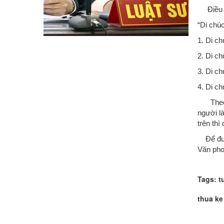
Điều 65
“Di chú
1. Di c
2. Di c
3. Di c
4. Di c
Theo qu
người l
trên thì
Để được
Văn pho
Tags: t
thua ke