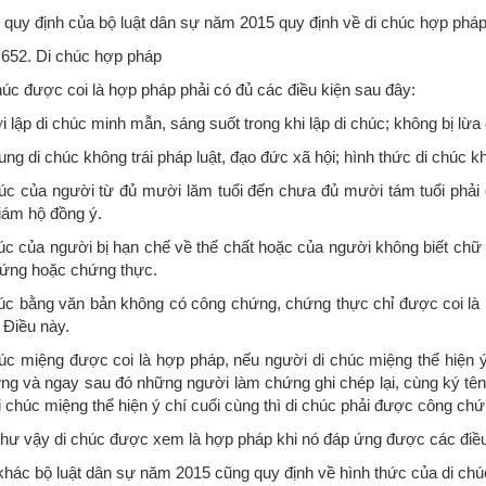
y định của bộ luật dân sự năm 2015 quy định về di chúc hợp pháp
52. Di chúc hợp pháp
húc được coi là hợp pháp phải có đủ các điều kiện sau đây:
 lập di chúc minh mẫn, sáng suốt trong khi lập di chúc; không bị lừa
ung di chúc không trái pháp luật, đạo đức xã hội; hình thức di chúc kh
húc của người từ đủ mười lăm tuổi đến chưa đủ mười tám tuổi phải
iám hộ đồng ý.
húc của người bị hạn chế về thể chất hoặc của người không biết ch
ứng hoặc chứng thực.
húc bằng văn bản không có công chứng, chứng thực chỉ được coi là 
 Điều này.
húc miệng được coi là hợp pháp, nếu người di chúc miệng thể hiện ý
ng và ngay sau đó những người làm chứng ghi chép lại, cùng ký tên
i chúc miệng thể hiện ý chí cuối cùng thì di chúc phải được công ch
vậy di chúc được xem là hợp pháp khi nó đáp ứng được các điều k
c bộ luật dân sự năm 2015 cũng quy định về hình thức của di chú