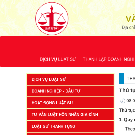
V
Địa ch
DỊCH VỤ LUẬT SƯ
THÀNH LẬP DOANH NGHI
TR
DỊCH VỤ LUẬT SƯ
Thủ tụ
DOANH NGHIỆP - ĐẦU TƯ
08:0
HOẠT ĐỘNG LUẬT SƯ
Thủ tục
TƯ VẤN LUẬT HÔN NHÂN GIA ĐÌNH
1. Quy 
LUẬT SƯ TRANH TỤNG
Theo đi