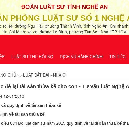
ĐOÀN LUẬT SƯ TỈNH NGHỆ AN
ĂN PHÒNG LUẬT SƯ SỐ 1 NGHỆ 
ỉ: số 44, đường Ngư Hải, phường Thành Vinh, tỉnh Nghệ An; Chi nhánh t
Hồ Chí Minh: số 28, đường Lê Bình, phường Tân Sơn Nhất, TP.HCM
Điện thoại: 0238 386 3939 - 091 234 1585
ỆP
LUẬT SƯ THU HỒI NỢ
DỊCH VỤ HÀNH CHÍNH
TIN TỨC
ANG CHỦ
>>
LUẬT ĐẤT ĐAI - NHÀ Ở
c để lại tài sản thừa kế cho con - Tư vấn luật Nghệ 
4 12/01/2018
 và quy định về tài sản thừa kế
định về tài sản thừa kế
ều 634 Bộ luật dân sự năm 2015 quy định về tài di sản thừa kế (hay