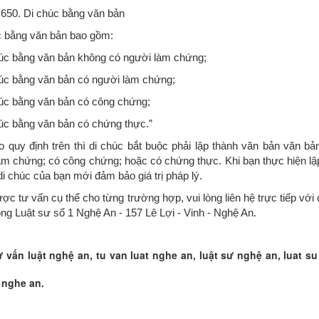
0. Di chúc bằng văn bản
c bằng văn bản bao gồm:
húc bằng văn bản không có người làm chứng;
húc bằng văn bản có người làm chứng;
húc bằng văn bản có công chứng;
húc bằng văn bản có chứng thực.”
y định trên thì di chúc bắt buộc phải lập thành văn bản văn bả
àm chứng; có công chứng; hoặc có chứng thực. Khi bạn thực hiện lập
 di chúc của bạn mới đảm bảo giá trị pháp lý.
 tư vấn cụ thể cho từng trường hợp, vui lòng liên hệ trực tiếp với 
ng Luật sư số 1 Nghệ An - 157 Lê Lợi - Vinh - Nghệ An.
ư vấn luật nghệ an, tu van luat nghe an, luật sư nghệ an, luat su
 nghe an.