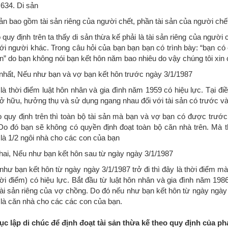
34. Di sản
 bao gồm tài sản riêng của người chết, phần tài sản của người chết 
 định trên ta thấy di sản thừa kế phải là tài sản riêng của người c
ới người khác. Trong câu hỏi của bạn bạn bạn có trình bày: “bạn có
n” do bạn không nói bạn kết hôn năm bao nhiêu do vậy chúng tôi xin 
t, Nếu như bạn và vợ bạn kết hôn trước ngày 3/1/1987
thời điểm luật hôn nhân và gia đình năm 1959 có hiệu lực. Tại điề
ở hữu, hưởng thụ và sử dụng ngang nhau đối với tài sản có trước và
y định trên thì toàn bộ tài sản mà bạn và vợ bạn có được trước, 
Do đó bạn sẽ không có quyền định đoạt toàn bộ căn nhà trên. Mà th
 là 1/2 ngôi nhà cho các con của bạn
, Nếu như bạn kết hôn sau từ ngày ngày 3/1/1987
 bạn kết hôn từ ngày ngày 3/1/1987 trở đi thì đây là thời điểm mà 
ời điểm) có hiệu lực. Bắt đầu từ luật hôn nhân và gia đình năm 1986
tài sản riêng của vợ chồng. Do đó nếu như bạn kết hôn từ ngày ngày 
 là căn nhà cho các các con của bạn.
tục lập di chúc để định đoạt tài sản thừa kế theo quy định của ph