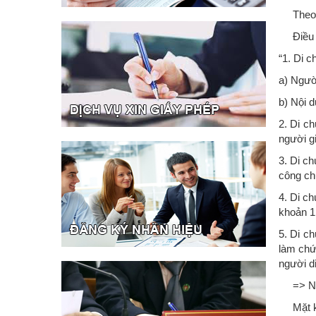
Theo qu
Điều 6
“1. Di c
a) Người
b) Nội d
2. Di c
người g
3. Di c
công ch
4. Di c
khoản 1
5. Di c
làm chứ
người d
=> Như 
Mặt khá