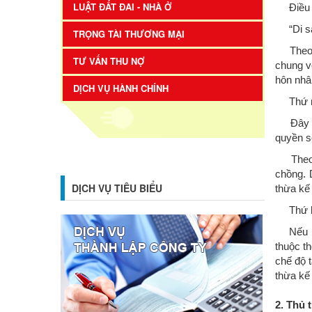
LUẬT ĐẤT ĐAI - NHÀ Ở
Điều 6
“Di sản
TRỌNG TÀI THƯƠNG MẠI
Theo quy
TƯ VẤN THU NỢ
chung v
hôn nhâ
DỊCH VỤ HÀNH CHÍNH
Thứ nhấ
Đây là 
quyền s
Theo qu
chồng. 
DỊCH VỤ TIÊU BIỂU
thừa kế
Thứ hai
Nếu như
thuộc th
chế độ 
thừa kế
2. Thủ 