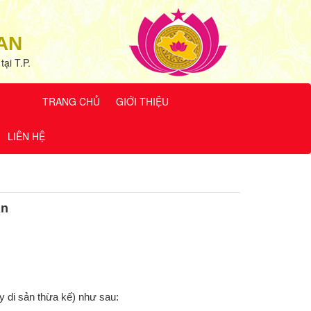
AN
ại T.P.
TRANG CHỦ
GIỚI THIỆU
LIÊN HỆ
An
 di sản thừa kế) như sau: